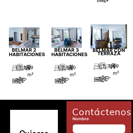
BELMAR 2
BELMAR 3
BELMAR CON
TERRAZA
HABITACIONES
HABITACIONES
1
1
1
69
1
1
1
69
1
2
1
80
m²
m²
m²
2
2
2
Contáctenos
Nombre
*
Quieres