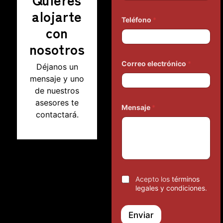
alojarte
Teléfono
*
con
nosotros
Correo electrónico
*
Déjanos un
mensaje y uno
de nuestros
asesores te
Mensaje
*
contactará.
Acepto los
términos
legales y condiciones
.
Enviar