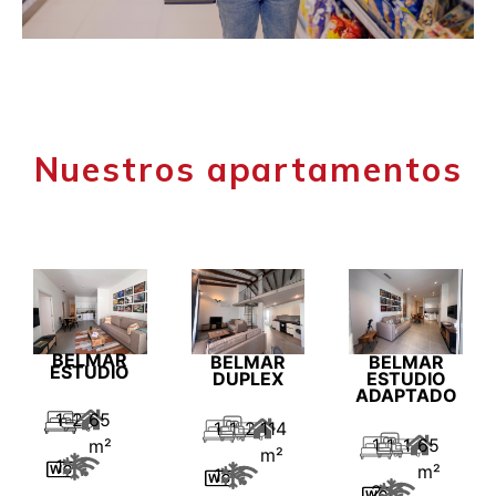
Nuestros apartamentos
BELMAR
BELMAR
BELMAR
ESTUDIO
DUPLEX
ESTUDIO
ADAPTADO
1
2
65
1
1
2
114
1
1
1
65
m²
m²
1
m²
1
2